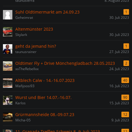
taunusierra
8. August 2023
Suhl Oldtimermarkt am 24.09.23
1
Geheimrat
30. Juli 2023
Altenmünster 2023
Skylark
30. Juli 2023
geht da jemand hin?
1
taunusrainer
27. Juli 2023
Oldtimer Fly + Drive Mönchengladbach 28.05.2023
2
xxTheRebellxx
24. Juli 2023
Altblech Calw - 14.-16.07.2023
40
Mafijoosi93
16. Juli 2023
Wurst und Bier 14.07.-16.07.
90
Karlos
15. Juli 2023
Grürmannsheide 08.-09.07.23
12
Micha-05
9. Juli 2023
11. Granada Treffen Schweiz 8.-9. Juli 2023
12