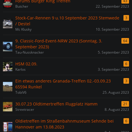
Forums Burger King Treffen
43
Butcher
22. September 2023
Stock-Car-Rennen 9 u.10 September 2023 Stemwede
3
/ Destel
Mc Klusky
10. September 2023
9. Classic-Ford-Event-NRW 2023 (Sonntag, 3.
64
September 2023)
Tau-Nussknacker
5. September 2023
HSM 02.09.
6
Karlos
3. September 2023
Ein etwas anderes Granada-Treffen 02.-03.09.23
3
65594 Runkel
TobiV6
25. August 2023
30.07.23 Oldtimertreffen Flugplatz Hamm
21
Streetracer
8. August 2023
Oldietreffen im Straßenbahnmuseum Sehnde bei
6
Hannover am 13.08.2023