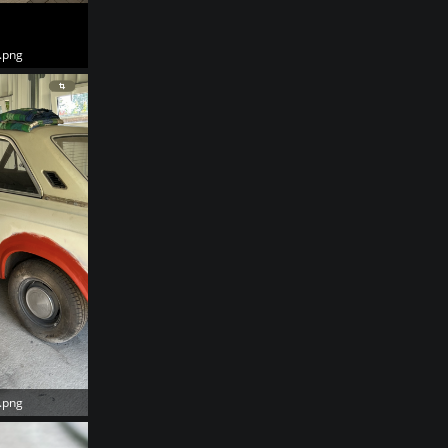
.png
.png