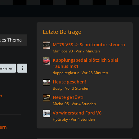
Letzte Beiträge
ues Thema
MT75 VSS -> Schrittmotor steuern
Mafijoosi93
Vor 7 Minuten
Kupplungspedal plötzlich Spiel
Taunus mk1
arkieren
doppelteglasur
Vor 28 Minuten
Heute gesehen!
Busty
Vor 3 Stunden
?
Heute geTÜVt!
Micha-05
Vor 4 Stunden
Vorwiderstand Ford V6
FlyGroby
Vor 4 Stunden
uern