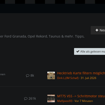
Ne
ber Ford Granada, Opel Rekord, Taunus & mehr. Tipps,
Alle als gelesen m
Hecktrieb Karte filtern möglich
inen
8k
Dirk L.(IM Schaf)
31. Juli 2026
MT75 VSS -> Schrittmotor ste
261k
Mafijoosi93
Vor 7 Minuten