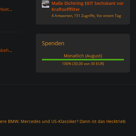
Maße Dichtring EEIT Sechskant vor
Sicherungshalter Problem mit Nieten bei Granada und Taunus
Kraftsofffilter
4 Antworten, 151 Zugriffe, Vor einem Tag
Spenden
Webseiten für Ersatzteile u. Zubehör für Oldtimer Sammelwerk
Monatlich (August)
100%
100% (30,00 von 30 EUR)
ltere BMW, Mercedes und US-Klassiker? Dann ist das Hecktrieb