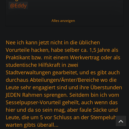
Eddy
[SIZE=3]Wieso Büro???[/SIZE]
Alles anzeigen
Nach landläufiger Meinung findet man doch
Nee ich kann jetzt nicht in die üblichen
in Behörden ohnehin nur Ruheräume und
Vorurteile hacken, habe selber ca. 1,5 Jahre als
Schlafzimmer! :O
Praktikant bzw. mit einem Werkvertrag oder als
studentische Hilfskraft in zwei
Wir werden ja auch nicht versetzt, sondern
Stadtverwaltungen gearbeitet, und es gibt auch
umgebettet! :O
durchaus Abteilungen/Ämter/Bereiche wo die
Leute sehr engagiert sind und ihre Überstunden
Uli
JEDEN Rahmen sprengen. Seitdem bin ich vom
Sesselpupser-Vorurteil geheilt, auch wenn das
hier und da so sein mag, aber faule Säcke und
Leute, die um 5 vor Schluss an der Stempeluhr
warten gibts überall...