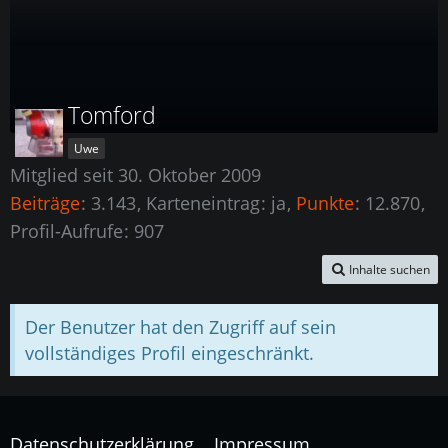
Tomford
Uwe
Mitglied seit 30. Oktober 2009
Beiträge
3.143
Karteneintrag
ja
Punkte
12.870
Profil-Aufrufe
907
Inhalte suchen
Der Benutzer hat den Zugriff auf sein
vollständiges Profil eingeschränkt.
Datenschutzerklärung
Impressum