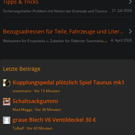
Tipps & Tricks
21. Juli 2026
Sicherungshalter Problem mit Nieten bei Granada und Taunus
Bezugsadressen für Teile, Fahrzeuge und Literatur
W
ebseiten für Ersatzteile u. Zubehör für Oldtimer Sammelwerk
4. April 2026
Letzte Beiträge
Kupplungspedal plötzlich Spiel Taunus mk1
eisenmann
Vor 13 Minuten
Schaltsackgummi
Mad Maggs
Vor 36 Minuten
graue Blech V6 Ventildeckel 30 €
TufkaP
Vor 43 Minuten