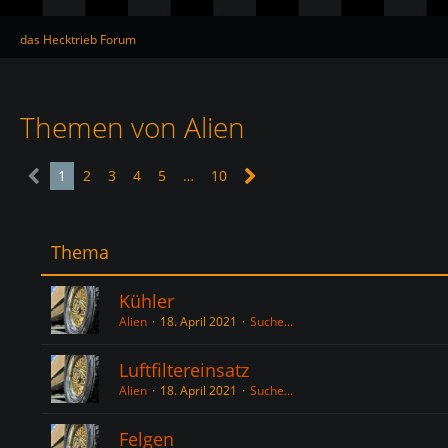
das Hecktrieb Forum
Themen von Alien
1
2
3
4
5
…
10
Thema
Kühler
Alien
18. April 2021
Suche...
Luftfiltereinsatz
Alien
18. April 2021
Suche...
Felgen