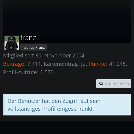
franz
Taunus-Franz
Mitglied seit 30. November 2004
Beiträge
7.714
Karteneintrag
ja
Punkte
41.245
Profil-Aufrufe
1.570
Inhalte suchen
Der Benutzer hat den Zugriff auf sein
vollständiges Profil eingeschränkt.