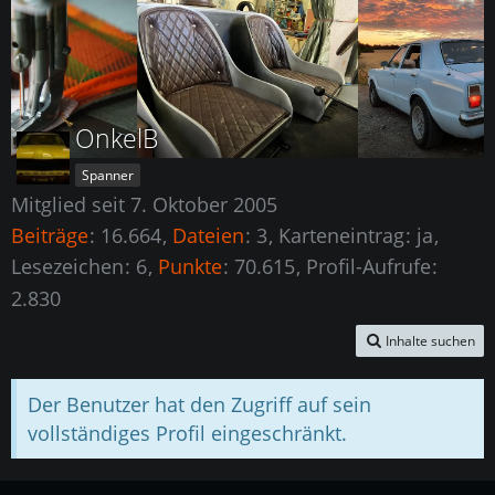
OnkelB
Spanner
Mitglied seit 7. Oktober 2005
Beiträge
16.664
Dateien
3
Karteneintrag
ja
Lesezeichen
6
Punkte
70.615
Profil-Aufrufe
2.830
Inhalte suchen
Der Benutzer hat den Zugriff auf sein
vollständiges Profil eingeschränkt.