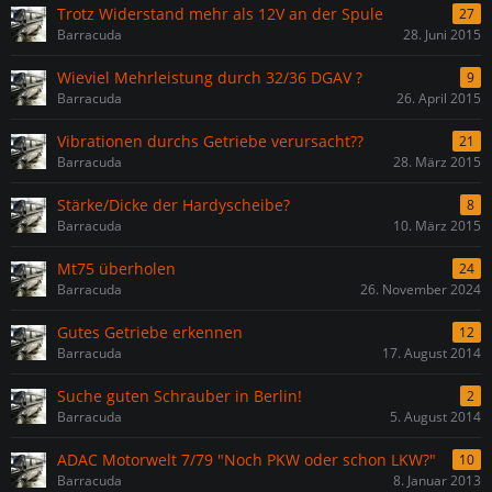
Trotz Widerstand mehr als 12V an der Spule
27
Barracuda
28. Juni 2015
Wieviel Mehrleistung durch 32/36 DGAV ?
9
Barracuda
26. April 2015
Vibrationen durchs Getriebe verursacht??
21
Barracuda
28. März 2015
Stärke/Dicke der Hardyscheibe?
8
Barracuda
10. März 2015
Mt75 überholen
24
Barracuda
26. November 2024
Gutes Getriebe erkennen
12
Barracuda
17. August 2014
Suche guten Schrauber in Berlin!
2
Barracuda
5. August 2014
ADAC Motorwelt 7/79 "Noch PKW oder schon LKW?"
10
Barracuda
8. Januar 2013