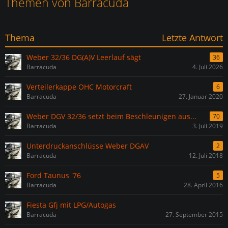
Themen von Barracuda
Thema
Letzte Antwort
Weber 32/36 DG(A)V Leerlauf sägt
36
Barracuda
4. Juli 2026
Verteilerkappe OHC Motorcraft
6
Barracuda
27. Januar 2020
Weber DGV 32/36 setzt beim Beschleunigen aus...
70
Barracuda
3. Juli 2019
Unterdruckanschlüsse Weber DGAV
2
Barracuda
12. Juli 2018
Ford Taunus '76
5
Barracuda
28. April 2016
Fiesta Gfj mit LPG/Autogas
Barracuda
27. September 2015