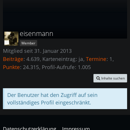
eisenmann
Member
Mitglied seit 31. Januar 2013
Beiträge
4.639
Karteneintrag
ja
Termine
1
Punkte
24.315
Profil-Aufrufe
1.005
Inhalte suchen
Der Benutzer hat den Zugriff auf sein
vollständiges Profil eingeschränkt.
Datenschutzerklärung
Impressum