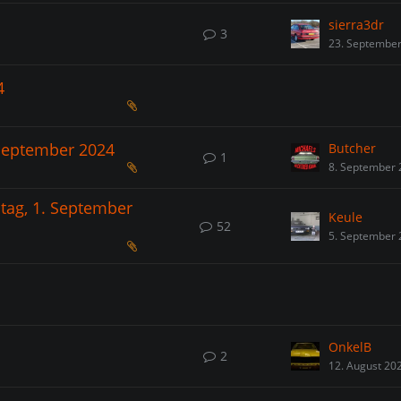
sierra3dr
3
23. Septembe
4
 September 2024
Butcher
1
8. September
tag, 1. September
Keule
52
5. September
OnkelB
2
12. August 20