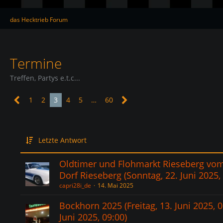
das Hecktrieb Forum
Termine
Treffen, Partys e.t.c...
1
2
3
4
5
…
60
Letzte Antwort
Oldtimer und Flohmarkt Rieseberg vom
Dorf Rieseberg (Sonntag, 22. Juni 2025,
capri28i_de
14. Mai 2025
Bockhorn 2025 (Freitag, 13. Juni 2025, 
Juni 2025, 09:00)