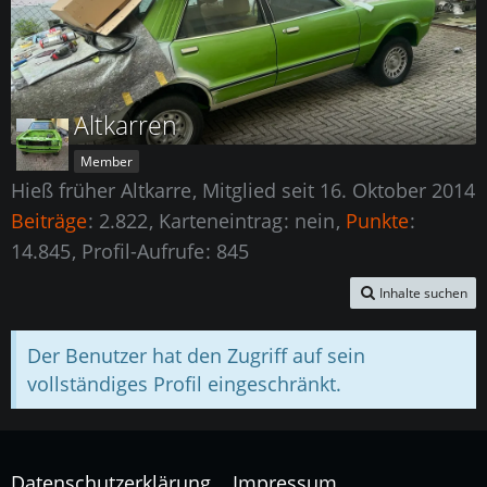
Altkarren
Member
Hieß früher Altkarre
Mitglied seit 16. Oktober 2014
Beiträge
2.822
Karteneintrag
nein
Punkte
14.845
Profil-Aufrufe
845
Inhalte suchen
Der Benutzer hat den Zugriff auf sein
vollständiges Profil eingeschränkt.
Datenschutzerklärung
Impressum