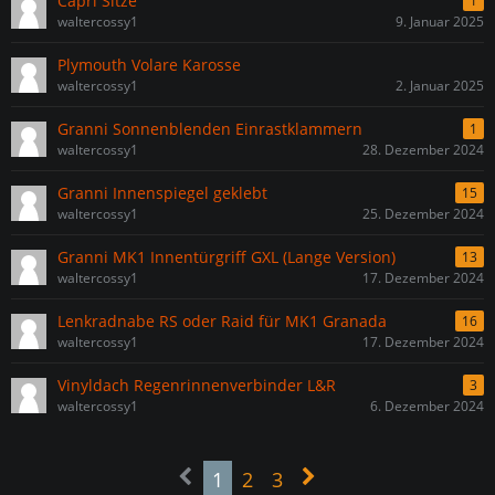
Capri Sitze
1
waltercossy1
9. Januar 2025
Plymouth Volare Karosse
waltercossy1
2. Januar 2025
Granni Sonnenblenden Einrastklammern
1
waltercossy1
28. Dezember 2024
Granni Innenspiegel geklebt
15
waltercossy1
25. Dezember 2024
Granni MK1 Innentürgriff GXL (Lange Version)
13
waltercossy1
17. Dezember 2024
Lenkradnabe RS oder Raid für MK1 Granada
16
waltercossy1
17. Dezember 2024
Vinyldach Regenrinnenverbinder L&R
3
waltercossy1
6. Dezember 2024
1
2
3