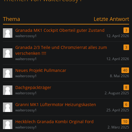
Thema
Letzte Antwort
Granada MK1 Cockpit Oberteil guter Zustand
3
waltercossy1
12. April 2026
Granada 2/3 Teile und Chromzierrat alles zum
3
verschenken !!!!
waltercossy1
12. April 2026
Neues Projekt Pullmancar
40
waltercossy1
8. Mai 2026
Dachgepäckträger
8
waltercossy1
2. August 2025
Granni MK1 Lüftermotor Heizungskasten
6
waltercossy1
25. April 2025
Heckblech Granada Kombi Orginal Ford
10
waltercossy1
2. März 2025