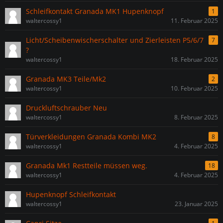
Schleifkontakt Granada MK1 Hupenknopf
1
waltercossy1
11. Februar 2025
Licht/Scheibenwischerschalter und Zierleisten P5/6/7
7
?
waltercossy1
18. Februar 2025
Granada MK3 Teile/Mk2
2
waltercossy1
10. Februar 2025
Druckluftschrauber Neu
waltercossy1
8. Februar 2025
Türverkleidungen Granada Kombi MK2
8
waltercossy1
4. Februar 2025
Granada Mk1 Restteile müssen weg.
18
waltercossy1
4. Februar 2025
Hupenknopf Schleifkontakt
waltercossy1
23. Januar 2025