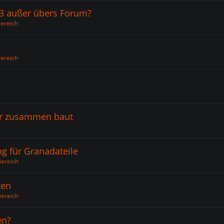
3 außer übers Forum?
Bereich
Bereich
or zusammen baut
g für Granadateile
Bereich
ten
Bereich
en?