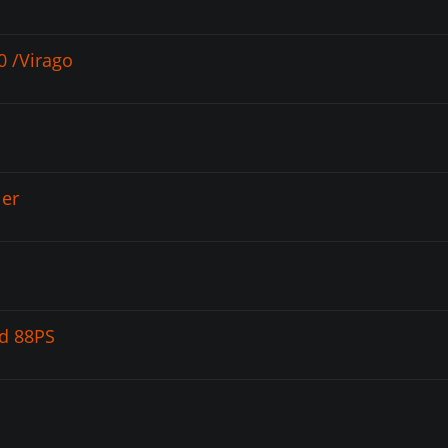
0 /Virago
ler
nd 88PS