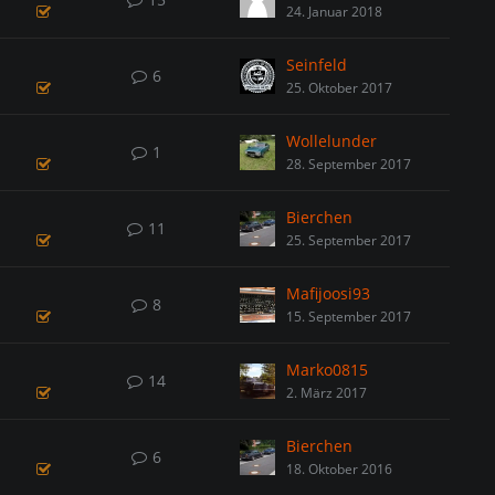
24. Januar 2018
Seinfeld
6
25. Oktober 2017
Wollelunder
1
28. September 2017
Bierchen
11
25. September 2017
Mafijoosi93
8
15. September 2017
Marko0815
14
2. März 2017
Bierchen
6
18. Oktober 2016