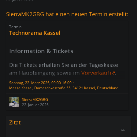
SierraMK2GBG hat einen neuen Termin erstellt:
Termin
Technorama Kassel
Information & Tickets
Die Tickets erhalten Sie an der Tageskasse
am Haupteingang sowie im
Vorverkauf
.
Tagesticket: 15 €, ermäßigt für Schüler,
Sonntag, 22. März 2026, 09:00-16:00
Studenten: 12 €
Messe Kassel, Damaschkestraße 55, 34121 Kassel, Deutschland
Insiderticket: 30 € (gültig Freitag ab 13 Uhr +
SierraMK2GBG
Samstag + Sonntag)
22. Januar 2026
Kinder und Jugendliche bis 12 Jahre haben
freien Eintritt!
Zitat
Hunde an der Leine sind erlaubt.
Kostenloses
Technorama Magazin
am