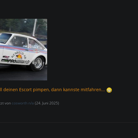
ell deinen Escort pimpen, dann kannste mitfahren...
etzt von
cosworth n/a
(
24. Juni 2025
)