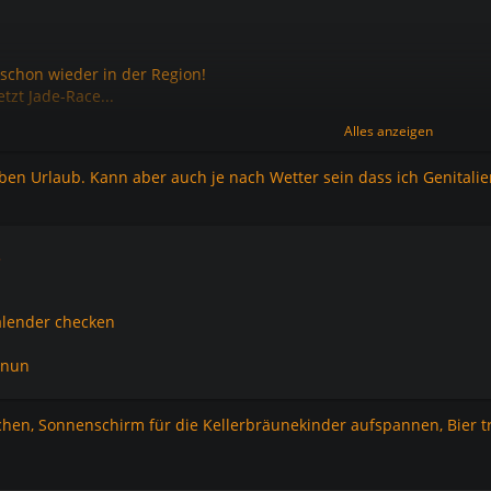
 schon wieder in der Region!
etzt Jade-Race...
Alles anzeigen
ben Urlaub. Kann aber auch je nach Wetter sein dass ich Genitalien
5
alender checken
a nun
en, Sonnenschirm für die Kellerbräunekinder aufspannen, Bier tr