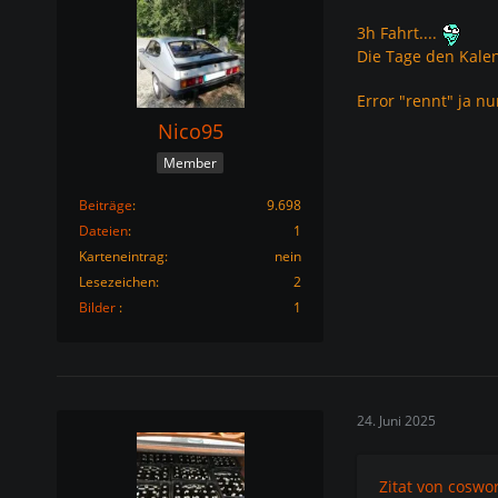
3h Fahrt....
Die Tage den Kale
Error "rennt" ja n
Nico95
Member
Beiträge
9.698
Dateien
1
Karteneintrag
nein
Lesezeichen
2
Bilder
1
24. Juni 2025
Zitat von coswo