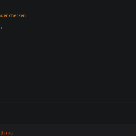
nder checken
un
rth n/a