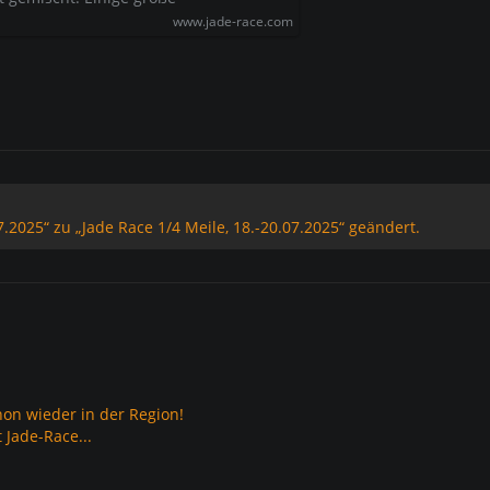
www.jade-race.com
.2025“ zu „Jade Race 1/4 Meile, 18.-20.07.2025“ geändert.
hon wieder in der Region!
t Jade-Race...