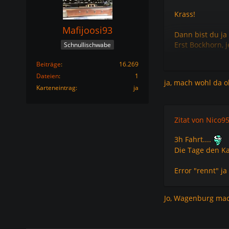
Krass!
Mafijoosi93
Dann bist du ja
Erst Bockhorn, j
Schnullischwabe
Beiträge
16.269
Gruß
Dateien
1
ja, mach wohl da o
Steve
Karteneintrag
ja
Zitat von Nico9
3h Fahrt....
Die Tage den K
Error "rennt" j
Jo, Wagenburg mach