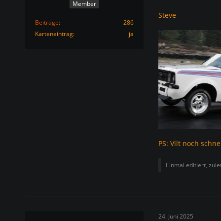
Member
Steve
Beiträge
286
Karteneintrag
ja
PS: Vllt noch schn
Einmal editiert, zul
24. Juni 2025