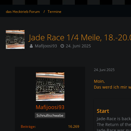
das Hecktrieb Forum
Termine
Jade Race 1/4 Meile, 18.-20
Mafijoosi93
24. Juni 2025
24. Juni 2025
Moin,
Das werd ich mir w
Mafijoosi93
Start
Schnullischwabe
Jade-Race is back 
The Return of the
Beiträge
16.269
Jade-Race war gu