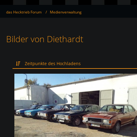
das Hecktrieb Forum
Medienverwaltung
Bilder von Diethardt
Zeitpunkte des Hochladens