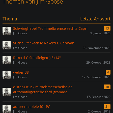
Themen von Jim Goose
Thema
Letzte Antwort
Schwinghebel Trommelbremse rechts Capri
13
Jim Goose
9. Januar 2026
Suche Steckachse Rekord C CaraVan
Jim Goose
30. November 2023
Rekord C Stahlfelge(n) 5x14"
Jim Goose
29. Oktober 2023
weber 38
4
Jim Goose
17. September 2020
distanzstück mitnehmerscheibe c3
18
automatikgetriebe ford granada
Jim Goose
17. Februar 2020
autorennspiele für PC
21
Jim Goose
2. Oktober 2019