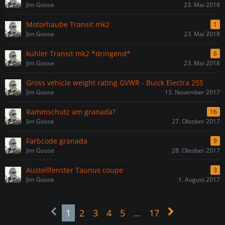
Jim Goose
23. Mai 2018
Motorhaube Transit mk2
1
Jim Goose
23. Mai 2018
kühler Transit mk2 *dringend*
6
Jim Goose
23. Mai 2018
Gross vehicle weight rating GVWR - Buick Electra 255
Jim Goose
13. November 2017
Rammschutz am granada?
16
Jim Goose
27. Oktober 2017
Farbcode granada
9
Jim Goose
28. Oktober 2017
Austellfenster Taunus coupe
3
Jim Goose
1. August 2017
1
2
3
4
5
…
17