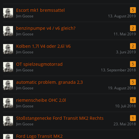
Escort mk1 bremssattel
5
Jim Goose
13. August 2019
benzinpumpe v4 / v6 gleich?
2
Jim Goose
11. Mai 2019
Kolben 1,7l V4 oder 2,6l V6
2
Jim Goose
3. Juni 2019
OT spielzeugmotorrad
5
Jim Goose
13. September 2018
automatic problem. granada 2,3
5
Jim Goose
19. August 2018
riemenscheibe OHC 2,0l
6
Jim Goose
10. Juli 2018
Stoßstangenecke Ford Transit MK2 Rechts
1
Jim Goose
23. Mai 2018
Ford Logo Transit MK2