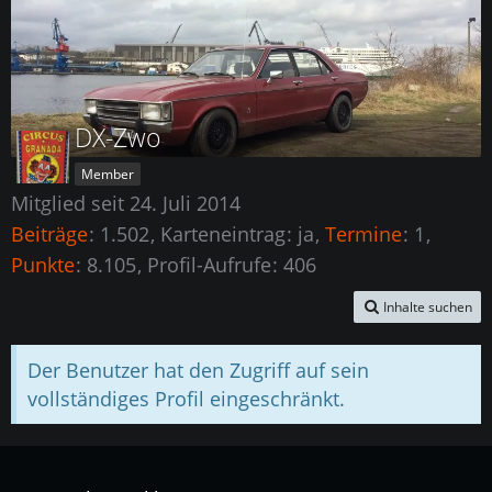
DX-Zwo
Member
Mitglied seit 24. Juli 2014
Beiträge
1.502
Karteneintrag
ja
Termine
1
Punkte
8.105
Profil-Aufrufe
406
Inhalte suchen
Der Benutzer hat den Zugriff auf sein
vollständiges Profil eingeschränkt.