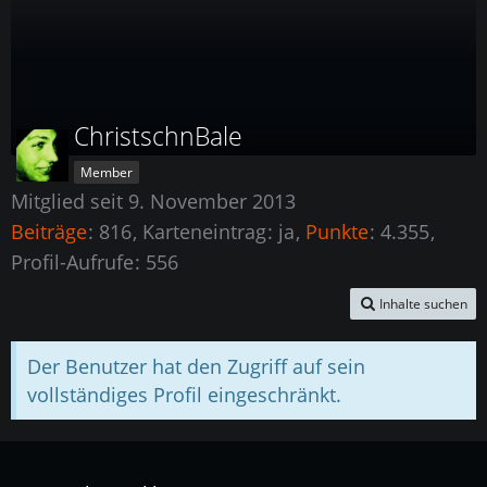
ChristschnBale
Member
Mitglied seit 9. November 2013
Beiträge
816
Karteneintrag
ja
Punkte
4.355
Profil-Aufrufe
556
Inhalte suchen
Der Benutzer hat den Zugriff auf sein
vollständiges Profil eingeschränkt.