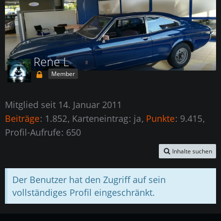
Rene L
Member
Mitglied seit 14. Januar 2011
Beiträge
1.852
Karteneintrag
ja
Punkte
9.415
Profil-Aufrufe
650
Inhalte suchen
Der Benutzer hat den Zugriff auf sein
vollständiges Profil eingeschränkt.