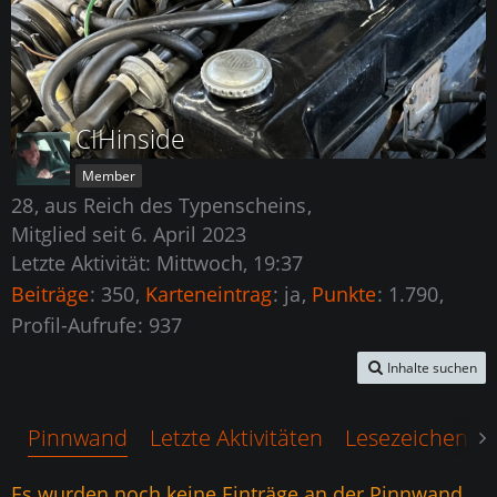
CIHinside
Member
28
aus Reich des Typenscheins
Mitglied seit 6. April 2023
Letzte Aktivität:
Mittwoch, 19:37
Beiträge
350
Karteneintrag
ja
Punkte
1.790
Profil-Aufrufe
937
Inhalte suchen
Pinnwand
Letzte Aktivitäten
Lesezeichen
Es wurden noch keine Einträge an der Pinnwand