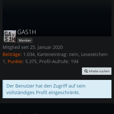
GAS1H
Member
Mitglied seit 25. Januar 2020
Beiträge
1.034
Karteneintrag
nein
Lesezeichen
1
Punkte
5.375
Profil-Aufrufe
194
Inhalte suchen
Der Benutzer hat den Zugriff auf sein
vollständiges Profil eingeschränkt.