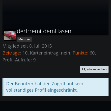
derIrremitdemHasen
Member
Mitglied seit 8. Juli 2015
Beiträge
10
Karteneintrag
nein
Punkte
60
Profil-Aufrufe
9
Inhalte suchen
Der Benutzer hat den Zugriff auf sein
vollständiges Profil eingeschränkt.