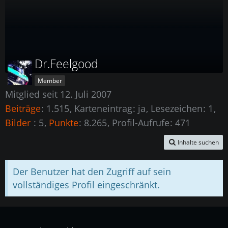
Dr.Feelgood
Member
Mitglied seit 12. Juli 2007
Beiträge
1.515
Karteneintrag
ja
Lesezeichen
1
Bilder
5
Punkte
8.265
Profil-Aufrufe
471
Inhalte suchen
Der Benutzer hat den Zugriff auf sein
vollständiges Profil eingeschränkt.