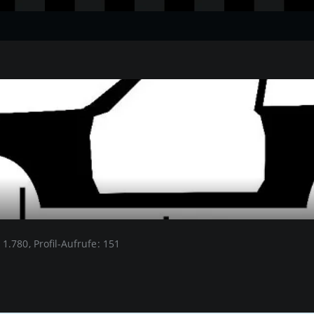
1.780
Profil-Aufrufe
151