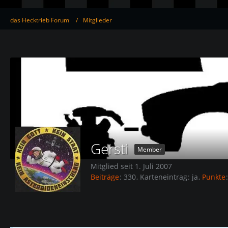
das Hecktrieb Forum
Mitglieder
Gersti
Member
Mitglied seit 1. Juli 2007
Beiträge
330
Karteneintrag
ja
Punkte