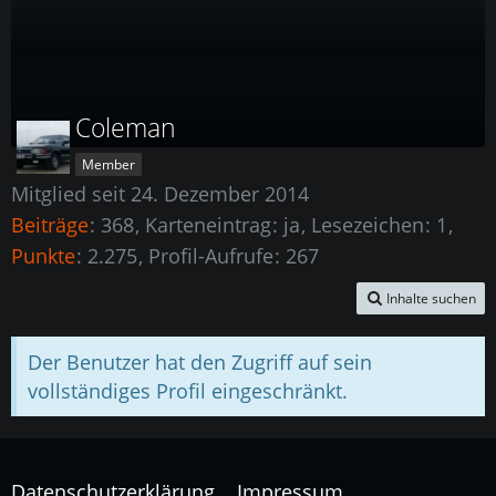
Coleman
Member
Mitglied seit 24. Dezember 2014
Beiträge
368
Karteneintrag
ja
Lesezeichen
1
Punkte
2.275
Profil-Aufrufe
267
Inhalte suchen
Der Benutzer hat den Zugriff auf sein
vollständiges Profil eingeschränkt.
Datenschutzerklärung
Impressum