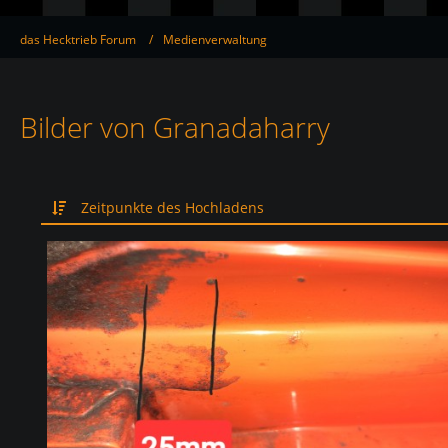
das Hecktrieb Forum
Medienverwaltung
Bilder von Granadaharry
Zeitpunkte des Hochladens